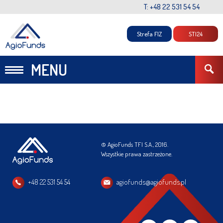
T: +48 22 531 54 54
Strefa FIZ
STI24
MENU
© AgioFunds TFI S.A., 2016.
Wszystkie prawa zastrzeżone.
+48 22 531 54 54
agiofunds@agiofunds.pl