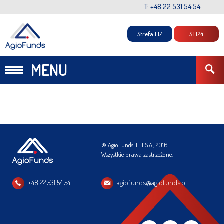
T: +48 22 531 54 54
Strefa FIZ
STI24
MENU
© AgioFunds TFI S.A., 2016.
Wszystkie prawa zastrzeżone.
+48 22 531 54 54
agiofunds@agiofunds.pl