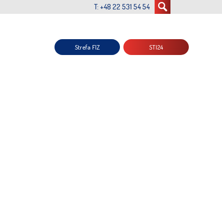
T: +48 22 531 54 54
Strefa FIZ
STI24