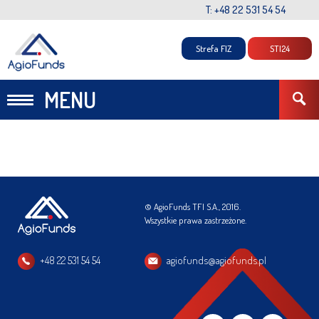
T: +48 22 531 54 54
Strefa FIZ
STI24
MENU
© AgioFunds TFI S.A., 2016.
Wszystkie prawa zastrzeżone.
+48 22 531 54 54
agiofunds@agiofunds.pl