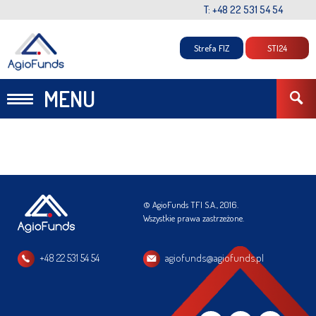
T: +48 22 531 54 54
Strefa FIZ
STI24
MENU
© AgioFunds TFI S.A., 2016.
Wszystkie prawa zastrzeżone.
+48 22 531 54 54
agiofunds@agiofunds.pl