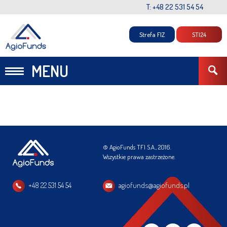
T: +48 22 531 54 54
Strefa FIZ
STI24
MENU
© AgioFunds TFI S.A., 2016.
Wszystkie prawa zastrzeżone.
+48 22 531 54 54
agiofunds@agiofunds.pl