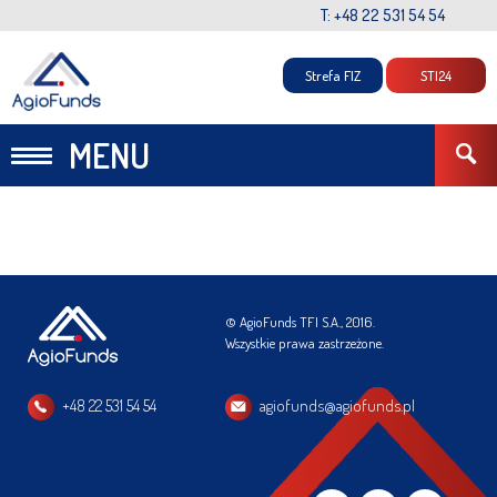
T: +48 22 531 54 54
Strefa FIZ
STI24
MENU
© AgioFunds TFI S.A., 2016.
Wszystkie prawa zastrzeżone.
+48 22 531 54 54
agiofunds@agiofunds.pl