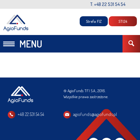
T: +48 22 531 54 54
Strefa FIZ
STI24
MENU
© AgioFunds TFI S.A., 2016.
Wszystkie prawa zastrzeżone.
+48 22 531 54 54
agiofunds@agiofunds.pl