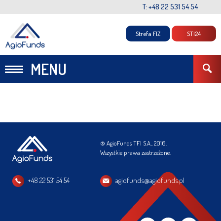
T: +48 22 531 54 54
Strefa FIZ
STI24
MENU
© AgioFunds TFI S.A., 2016.
Wszystkie prawa zastrzeżone.
+48 22 531 54 54
agiofunds@agiofunds.pl