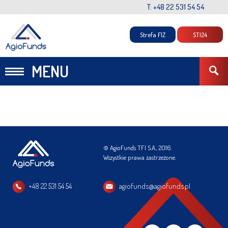
T: +48 22 531 54 54
Strefa FIZ
STI24
MENU
© AgioFunds TFI S.A., 2016.
Wszystkie prawa zastrzeżone.
+48 22 531 54 54
agiofunds@agiofunds.pl