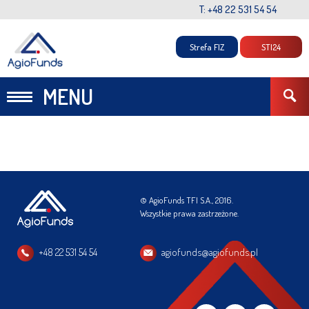
T: +48 22 531 54 54
Strefa FIZ
STI24
MENU
© AgioFunds TFI S.A., 2016.
Wszystkie prawa zastrzeżone.
+48 22 531 54 54
agiofunds@agiofunds.pl