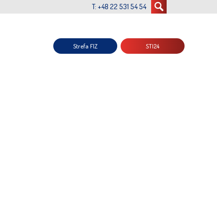
T: +48 22 531 54 54
Strefa FIZ
STI24