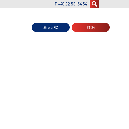
T: +48 22 531 54 54
Strefa FIZ
STI24