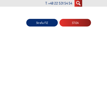
T: +48 22 531 54 54
Strefa FIZ
STI24