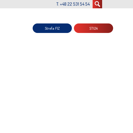
T: +48 22 531 54 54
Strefa FIZ
STI24