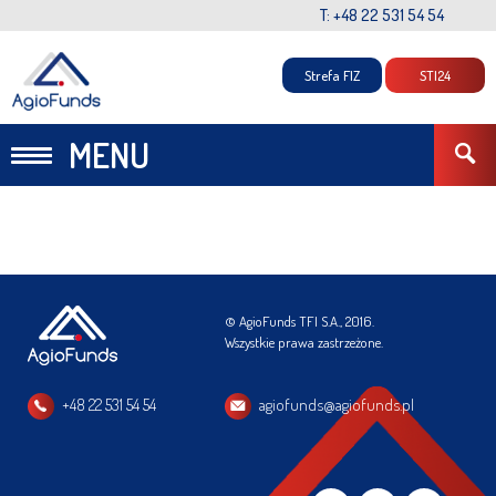
T: +48 22 531 54 54
Strefa FIZ
STI24
MENU
© AgioFunds TFI S.A., 2016.
Wszystkie prawa zastrzeżone.
+48 22 531 54 54
agiofunds@agiofunds.pl