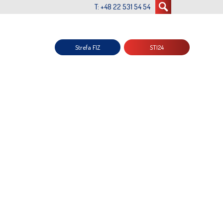
T: +48 22 531 54 54
Strefa FIZ
STI24