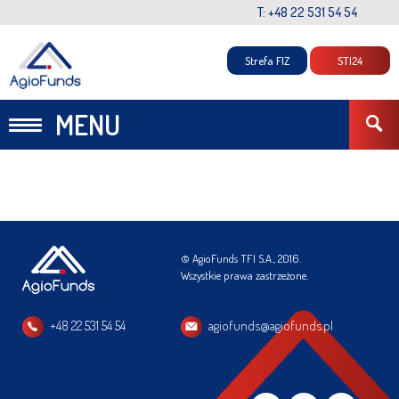
T: +48 22 531 54 54
Strefa FIZ
STI24
MENU
© AgioFunds TFI S.A., 2016.
Wszystkie prawa zastrzeżone.
+48 22 531 54 54
agiofunds@agiofunds.pl