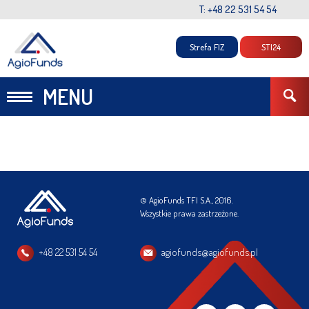
T: +48 22 531 54 54
Strefa FIZ
STI24
MENU
© AgioFunds TFI S.A., 2016.
Wszystkie prawa zastrzeżone.
+48 22 531 54 54
agiofunds@agiofunds.pl