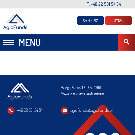
T: +48 22 531 54 54
Strefa FIZ
STI24
MENU
© AgioFunds TFI S.A., 2016.
Wszystkie prawa zastrzeżone.
+48 22 531 54 54
agiofunds@agiofunds.pl