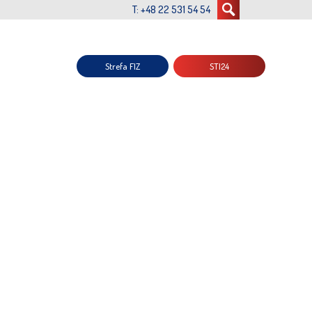
T: +48 22 531 54 54
Strefa FIZ
STI24