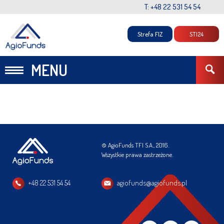
T: +48 22 531 54 54
Strefa FIZ
STI24
MENU
© AgioFunds TFI S.A., 2016.
Wszystkie prawa zastrzeżone.
+48 22 531 54 54
agiofunds@agiofunds.pl